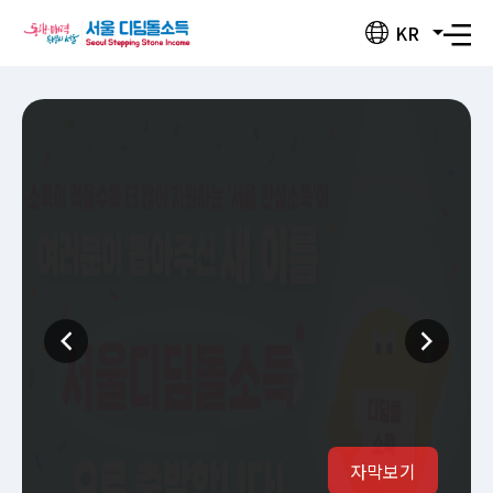
서
KR
전
울
체
디
메
뉴
딤
돌
소
득
자막보기